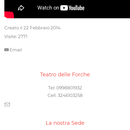
Creato il
22 Febbraio 2014
.
Visite: 2771
Email
Teatro delle Forche
Tel: 0998801932
Cell. 3246103258
La nostra Sede