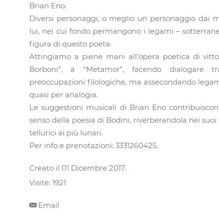
Brian Eno.
Diversi personaggi, o meglio un personaggio dai mol
lui, nel cui fondo permangono i legami – sotterrane
figura di questo poeta.
Attingiamo a piene mani all’opera poetica di vitto
Borboni”, a “Metamor”, facendo dialogare tr
preoccupazioni filologiche, ma assecondando legam
quasi per analogia.
Le suggestioni musicali di Brian Eno contribuiscono
senso della poesia di Bodini, riverberandola nei suoi t
tellurici ai più lunari.
Per info e prenotazioni: 3331260425.
Creato il
01 Dicembre 2017
.
Visite: 1921
Email