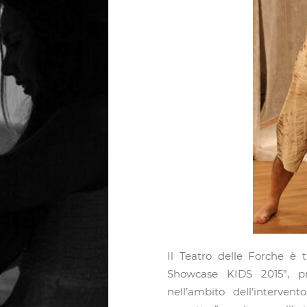
Il Teatro delle Forche è 
Showcase KIDS 2015”, pr
nell’ambito dell’intervent