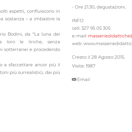
- Ore 21.30, degustazioni.
ti aspetti, confluiscono in
a sostanza – a imbastire la
INFO
cell: 327 95 05 305
rio Bodini, da “La luna dei
e-mail:
masseriedidattich
a loro le liriche, senza
web: www.masseriedidattic
i sotterranei e procedendo
Creato il
28 Agosto 2015
.
 a sfaccettare ancor più il
Visite: 1987
oni più surrealistici, dai più
Email