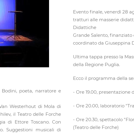
Evento finale, venerdì 28 ag
tratturi alle masserie dida
Didattiche
Grande Salento, finanziato 
coordinato da Giuseppina D
Ultima tappa presso la Masse
della Regione Puglia.
Ecco il programma della se
 Bodini, poeta, narratore e
- Ore 19.00, presentazione d
- Ore 20.00, laboratorio "Tr
o Van Westerhout di Mola di
ilev, il Teatro delle Forche
- Ore 20.30, spettacolo "Flora
gia di Ettore Toscano. Con
(Teatro delle Forche)
o. Suggestioni musicali di