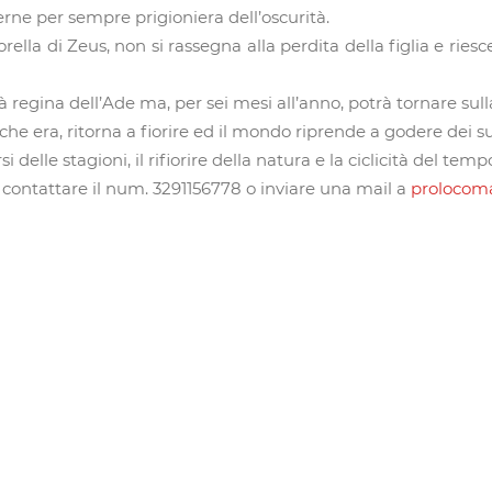
rne per sempre prigioniera dell’oscurità.
rella di Zeus, non si rassegna alla perdita della figlia e ries
erà regina dell’Ade ma, per sei mesi all’anno, potrà tornare su
che era, ritorna a fiorire ed il mondo riprende a godere dei su
delle stagioni, il rifiorire della natura e la ciclicità del temp
i contattare il num. 3291156778 o inviare una mail a
prolocom