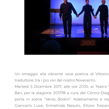
Un omaggio alla vibrante voce poetica di Vittorio
traduttore, tra i più vivi del nostro Novecento.
Martedì 5 Dicembre 2017, alle ore 21.00, al Teatr
Bari, per la stagione 2017/18 a cura del Centro Diagh
porta in scena “Verso...Bodini”. Adattamento e re
Giancarlo Luce, Ermelinda Nasuto, Ettore Toscan