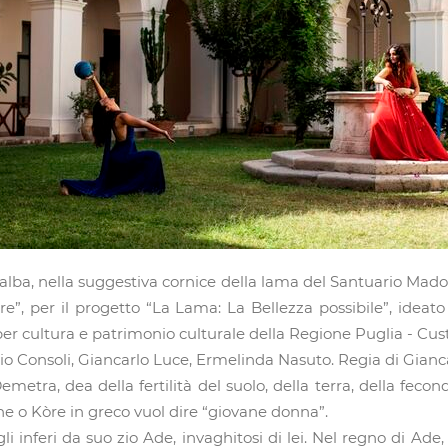
all’alba, nella suggestiva cornice della lama del Santuario M
re”, per il progetto “La Lama: La Bellezza possibile”, ide
er cultura e patrimonio culturale della Regione Puglia - Cus
rgio Consoli, Giancarlo Luce, Ermelinda Nasuto. Regia di Gianc
tra, dea della fertilità del suolo, della terra, della fecondi
one o Kòre in greco vuol dire “giovane donna”.
i inferi da suo zio Ade, invaghitosi di lei. Nel regno di Ade,