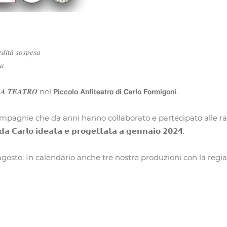
𝑑𝑖𝑡𝑎̀ 𝑠𝑜𝑠𝑝𝑒𝑠𝑎
𝑎
l 𝗣𝗶𝗰𝗰𝗼𝗹𝗼 𝗔𝗻𝗳𝗶𝘁𝗲𝗮𝘁𝗿𝗼 𝗱𝗶 𝗖𝗮𝗿𝗹𝗼 𝗙𝗼𝗿𝗺𝗶𝗴𝗼𝗻𝗶.
 compagnie che da anni hanno collaborato e partecipato alle r
 𝗖𝗮𝗿𝗹𝗼 𝗶𝗱𝗲𝗮𝘁𝗮 𝗲 𝗽𝗿𝗼𝗴𝗲𝘁𝘁𝗮𝘁𝗮 𝗮 𝗴𝗲𝗻𝗻𝗮𝗶𝗼 𝟮𝟬𝟮𝟰.
In calendario anche tre nostre produzioni con la regia del Maestro Formi