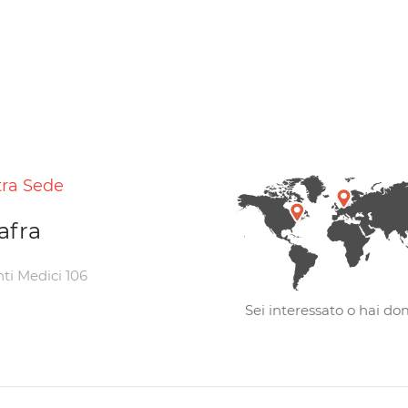
tra Sede
afra
nti Medici 106
Sei interessato o hai d