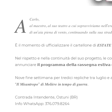
𝐴
𝐶𝑎𝑟𝑙𝑜,
𝑎𝑙 𝑚𝑎𝑒𝑠𝑡𝑟𝑜, 𝑎𝑙 𝑠𝑢𝑜 𝑡𝑒𝑎𝑡𝑟𝑜 𝑎 𝑐𝑢𝑖 𝑠𝑜𝑝𝑟𝑎𝑣𝑣𝑖𝑣𝑖𝑎𝑚𝑜 𝑛𝑒𝑙𝑙’𝑒𝑟𝑒
𝑑𝑖 𝑢𝑛’𝑎𝑖𝑎 𝑝𝑖𝑒𝑛𝑎 𝑑𝑖 𝑣𝑒𝑛𝑡𝑜, 𝑐𝑜𝑛𝑡𝑖𝑛𝑢𝑎𝑛𝑑𝑜 𝑠𝑢𝑙𝑙𝑎 𝑠𝑢𝑎 𝑠𝑡𝑟𝑎
È il momento di ufficializzare il cartellone di 𝑬𝑺𝑻𝑨𝑻𝑬 𝑨 𝑻𝑬𝑨𝑻𝑹𝑶 ne
Nel rispetto e nella continuità del suo progetto, le
annunciare 𝗶𝗹 𝗽𝗿𝗼𝗴𝗿𝗮𝗺𝗺𝗮 𝗱𝗲𝗹𝗹𝗮 𝗿𝗮𝘀𝘀𝗲𝗴𝗻𝗮 𝗲𝘀𝘁𝗶𝘃𝗮 𝗱𝗮
Nove fine settimana per tredici repliche tra luglio e agosto. 
“𝑰𝒍 𝑴𝒊𝒔𝒂𝒏𝒕𝒓𝒐𝒑𝒐” 𝒅𝒊 𝑴𝒐𝒍𝒊𝒆̀𝒓𝒆 𝒊𝒏 𝒕𝒆𝒎𝒑𝒐 𝒅𝒊 𝒈𝒖𝒆𝒓𝒓𝒂.
Contrada Intendente, Ostuni (BR)
Info WhatsApp: 376.079.8264