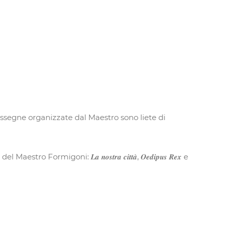
assegne organizzate dal Maestro sono liete di
goni: 𝑳𝒂 𝒏𝒐𝒔𝒕𝒓𝒂 𝒄𝒊𝒕𝒕𝒂̀, 𝑶𝒆𝒅𝒊𝒑𝒖𝒔 𝑹𝒆𝒙 e