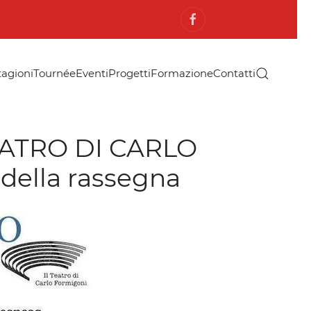
tagioni
Tournée
Eventi
Progetti
Formazione
Contatti
EATRO DI CARLO
della rassegna