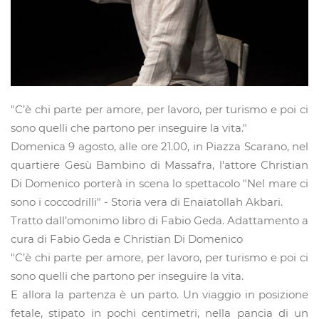
"C’è chi parte per amore, per lavoro, per turismo e poi ci
sono quelli che partono per inseguire la vita."
Domenica 9 agosto, alle ore 21.00, in Piazza Scarano, nel
quartiere Gesù Bambino di Massafra, l'attore Christian
Di Domenico porterà in scena lo spettacolo "Nel mare ci
sono i coccodrilli" - Storia vera di Enaiatollah Akbari.
Tratto dall’omonimo libro di Fabio Geda. Adattamento a
cura di Fabio Geda e Christian Di Domenico
"C’è chi parte per amore, per lavoro, per turismo e poi ci
sono quelli che partono per inseguire la vita.
E allora la partenza è un parto. Un viaggio in posizione
fetale, stipato in pochi centimetri, nella pancia di un