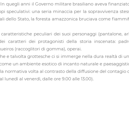
In quegli anni il Governo militare brasiliano aveva finanziato
copi speculativi: una seria minaccia per la sopravvivenza stessa
bunali dello Stato, la foresta amazzonica bruciava come fiammi
aratteristiche peculiari dei suoi personaggi (pantalone, arle
 caratteri dei protagonisti della storia inscenata: padroni
ngueiros (raccoglitori di gomma), operai.
omiche e talvolta grottesche ci si immerge nella dura realtà di
ome un ambiente esotico di incanto naturale e paesaggisti
della normativa volta al contrasto della diffusione del contagio 
unedì al venerdì, dalle ore 9.00 alle 13.00).