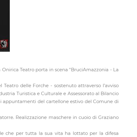
 Onirica Teatro porta in scena "BruciAmazzonia - La
l Teatro delle Forche - sostenuto attraverso l’avviso
dustria Turistica e Culturale e Assessorato al Bilancio
 gli appuntamenti del cartellone estivo del Comune di
 Latorre. Realizzazione maschere in cuoio di Graziano
le che per tutta la sua vita ha lottato per la difesa