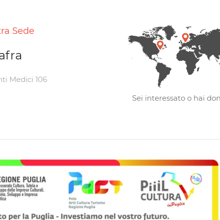
tra Sede
afra
nti Medici 106
Sei interessato o hai d