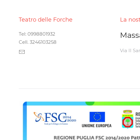
Teatro delle Forche
La nos
Mass
Tel: 0998801932
Cell. 3246103258
Via II Sa