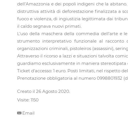
dell’Amazzonia e dei popoli indigeni che la abitano. 
distruttiva attività di deforestazione finalizzata a s
fuoco e violenza, di ingiustizia legittimata dai tri
il caldo segnava nuovi primati.
L’uso della maschera della commedia dell’arte e le c
strumento interpretativo funzionale al racconto dei
organizzazioni criminali, pistoleiros (assassini), seri
Attraverso il ricorso a lazzi e situazioni talvolta c
guardiamo esclusivamente in maniera stereotipata c
Ticket d'accesso: 1 euro. Posti limitati, nel rispetto 
Prenotazione obbligatoria al numero 0998801932 (dal l
Creato il
26 Agosto 2020
.
Visite: 1150
Email