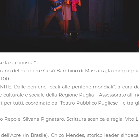
e la si conosce."
arano del quartiere Gesù Bambino di Massafra, la compagnia
1.00.
TE. Dalle periferie locali alle periferie mondiali", a cura de
ne culturale e sociale della Regione Puglia – Assessorato all'In
t per tutti, coordinato dal Teatro Pubblico Pugliese - e tra
io Repole, Silvana Pignataro. Scrittura scenica e regia: Vito
dell’Acre (in Brasile), Chico Mendes, storico leader sindaca