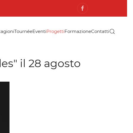
tagioni
Tournée
Eventi
Progetti
Formazione
Contatti
es" il 28 agosto