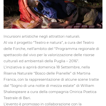
Incursioni artistiche negli attrattori naturali.
Al via il progetto “Teatro e natura”, a cura del Teatro
delle Forche, nell’ambito del “Programma regionale di
spettacolo dal vivo per la valorizzazione delle risorse
culturali ed ambientali della Puglia – 2016”.
L’iniziativa si aprirà domenica 18 Settembre, nella
Riserva Naturale “Bosco delle Pianelle” di Martina
Franca, con la rappresentazione di alcune scene tratte
dal “Sogno di una notte di mezza estate” di William
Shakespeare a cura della compagnia Onirica Poetica
Teatrale di Bari.
L’evento è promosso in collaborazione con la