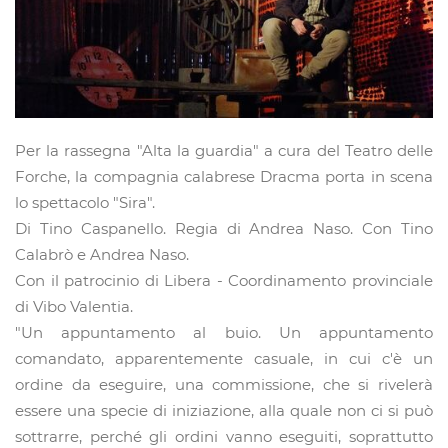
Per la rassegna "Alta la guardia" a cura del Teatro delle
Forche, la compagnia calabrese Dracma porta in scena
lo spettacolo "Sira".
Di Tino Caspanello. Regia di Andrea Naso. Con Tino
Calabrò e Andrea Naso.
Con il patrocinio di Libera - Coordinamento provinciale
di Vibo Valentia.
"Un appuntamento al buio. Un appuntamento
comandato, apparentemente casuale, in cui c'è un
ordine da eseguire, una commissione, che si rivelerà
essere una specie di iniziazione, alla quale non ci si può
sottrarre, perché gli ordini vanno eseguiti, soprattutto