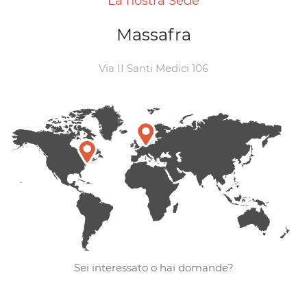
La nostra Sede
Massafra
Via II Santi Medici 106
Sei interessato o hai domande?