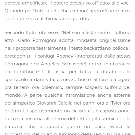
doveva amplificare il potere evocativo affidato alle voci.
Quando poi ‘Tutti quelli che cadono’ approdò in teatro,
quella preziosa alchimia andò perduta.
Secondo Italo Interesse: “Nel suo allestimento ‘L’ultimo
atto’, Carlo Formigoni adotta modalità originalissime
nel riproporre teatralmente il testo beckettiano: colloca i
protagonisti, i coniugi Rooney (interpretati dallo stesso
Formigoni e da Angelica Schiavone), entro una baracca
da burattini e lì li lascia per tutta la durata dello
spettacolo a dare vita, a mezzo busto, al loro dialogare
ora tenero, ora polemico, sempre sospeso sull’orlo del
mondo. A parte qualche intromissione anche esterna
del simpatico Giovanni Calella nei panni ora di Tyler ora
di Barrel, rispettivamente un ciclista e un capostazione;
tutto si consuma all’interno del rettangolo scenico della
baracca, che a questo punto un poco evoca le
suggestioni del quadro luminoso della radio su cui una