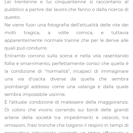
Lei trentenne e lui cinquantenne si raccontano al
pubblico a partire dal lavoro che fanno o dalla ricerca di
questo.
Ne viene fuori una fotografia dell’attualità delle vite dei
molti tragica, a volte comica, e tuttavia
apparentemente normale tranne che per le derive alle
quali può condurre.
Entrambi corrono sulla scena e nella vita rasentando
follia e smarrimento, perfettamente consci che quella è
la condizione di “normalità”, incapaci di immaginare
una via d’uscita diversa da quella che sembra
piombargli addosso come una valanga e dalla quale
sembra impossibile uscirne.
È l’attuale condizione di malessere della maggioranza.
Di coloro che vivono correndo sui bordi delle grandi
arterie della società tra impedimenti e ostacoli, tra
omissioni, frasi tronche che tolgono il respiro in tempi di
prospettive schiacciate, secondo un ritmo affannato e