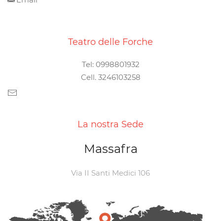
Teatro delle Forche
Tel: 0998801932
Cell. 3246103258
La nostra Sede
Massafra
Via II Santi Medici 106