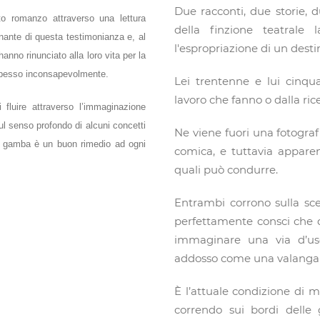
Due racconti, due storie, d
to romanzo attraverso una lettura
della finzione teatral
cinante di questa testimonianza e, al
l'espropriazione di un desti
nno rinunciato alla loro vita per la
 spesso inconsapevolmente.
Lei trentenne e lui cinqu
lavoro che fanno o dalla ric
i fluire attraverso l’immaginazione
sul senso profondo di alcuni concetti
Ne viene fuori una fotografia
 in gamba è un buon rimedio ad ogni
comica, e tuttavia appare
quali può condurre.
Entrambi corrono sulla sce
perfettamente consci che q
immaginare una via d’us
addosso come una valanga e
È l’attuale condizione di 
correndo sui bordi delle 