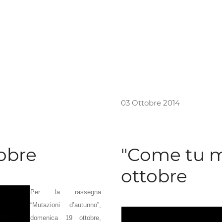
03 Ottobre 2014
tobre
"Come tu mi 
ottobre
Per la rassegna
“Mutazioni d’autunno”,
domenica 19 ottobre,