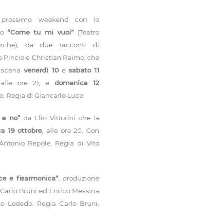
l prossimo weekend con lo
lo
“Come tu mi vuoi”
(Teatro
orche), da due racconti di
Pincio e Christian Raimo, che
 scena
venerdì 10
e
sabato 11
 alle ore 21, e
domenica 12
. Regia di Giancarlo Luce.
 e no”
da Elio Vittorini che la
a 19 ottobre
, alle ore 20. Con
Antonio Repole. Regia di Vito
ce e fisarmonica”
, produzione
 Carlo Bruni ed Enrico Messina
o Lodedo. Regia Carlo Bruni.