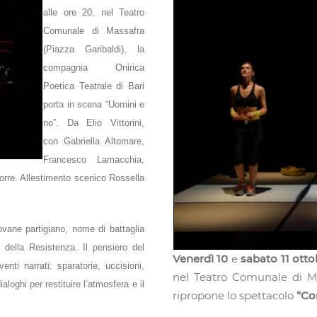
alle ore 20, nel Teatro
Comunale di Massafra
(Piazza Garibaldi), la
compagnia Onirica
Poetica Teatrale di Bari
porta in scena “Uomini e
no”. Da Elio Vittorini,
con Gabriella Altomare,
Francesco Lamacchia,
torre. Allestimento scenico Rossella
ovane partigiano, nome di battaglia
o della Resistenza. Il pensiero del
Venerdì 10
e
sabato 11 otto
nti narrati: sparatorie, uccisioni,
nel Teatro Comunale di Mas
ialoghi per restituire l’atmosfera e il
ripropone lo spettacolo
“Co