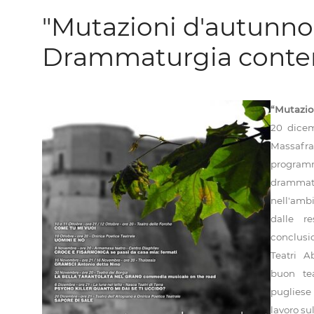
"Mutazioni d'autunno"
Drammaturgia cont
“Mutazio
20 dicem
Massafra
progra
dramma
nell'ambi
dalle re
conclusio
Teatri A
buon tea
pugliese
lavoro sul