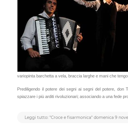
variopinta barchetta a vela, braccia larghe e mani che teng
Prediligendo il potere dei segni ai segni del potere, don
spiazzare i più arditi rivoluzionari; associando a una fede 
Leggi tutto: "Croce e fisarmonica" domenica 9 no