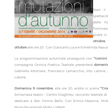
Start i
spettaco
delle F
Tommaso 
andrà in
ottobre
,
ottobre
alle ore 20. Con Giancarlo Luce e Ermelinda Nasuto
La programmazione autunnale proseguirà con
“Uomini
compagnia Onirica Poetica Teatrale presenterà
domenic
Gabriella Altomare, Francesco Lamacchia, Vito Latorre, 
Latorre.
Domenica 9 novembre
, alle ore 20, andrà in scena
“Cro
Armamaxa teatro – Centro Diaghilev, racconto teatrale di
dedicato a don Tonino Bello. Con Enrico Messina, Mirk
Musiche originali Mirko Lodedo.