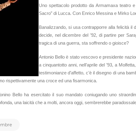
Uno spettacolo prodotto da Armamaxa teatro e Cen
Sacro” di Lucca. Con Enrico Messina e Mirko Lode
Banalizzando, si usa contrapporre alla felicità 
decide, nel dicembre del ’92, di partire per Sara
tragica di una guerra, sta soffrendo o gioisce?
Antonio Bello è stato vescovo e presidente nazio
a cinquantotto anni, nell’aprile del ’93, a Molfetta
testimonianze d’affetto, c’è il disegno di una bambi
ono rispettivamente una croce ed una fisarmonica.
 Tonino Bello ha esercitato il suo mandato coniugando uno straord
profonda, una laicità che a molti, ancora oggi, sembrerebbe paradossa
vembre