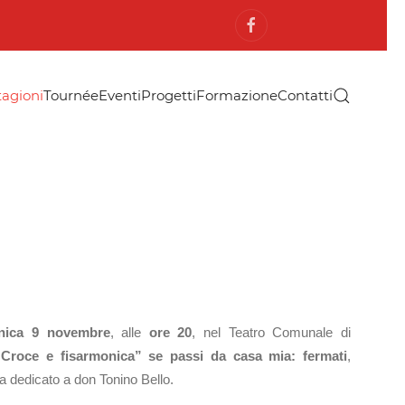
tagioni
Tournée
Eventi
Progetti
Formazione
Contatti
nica 9 novembre
, alle
ore 20
, nel Teatro Comunale di
“Croce e fisarmonica” se passi da casa mia: fermati
,
a dedicato a don Tonino Bello.