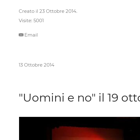
Creato il
23 Ottobre 2014
.
Visite: 5001
Email
13 Ottobre 2014
"Uomini e no" il 19 ot