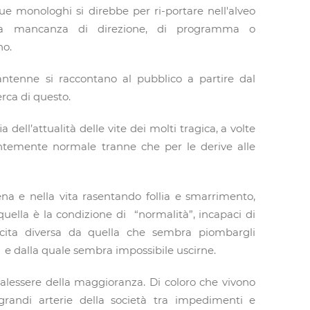
ue monologhi si direbbe per ri-portare nell'alveo
e la mancanza di direzione, di programma o
no.
antenne si raccontano al pubblico a partire dal
erca di questo.
 dell’attualità delle vite dei molti tragica, a volte
ntemente normale tranne che per le derive alle
na e nella vita rasentando follia e smarrimento,
uella è la condizione di “normalità”, incapaci di
cita diversa da quella che sembra piombargli
 dalla quale sembra impossibile uscirne.
malessere della maggioranza. Di coloro che vivono
grandi arterie della società tra impedimenti e