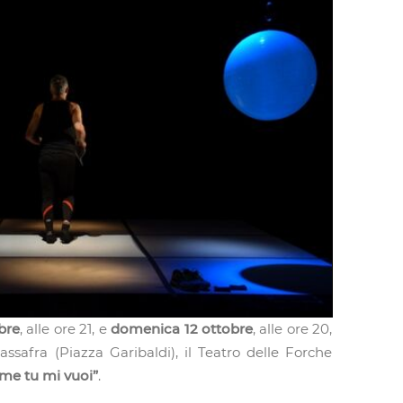
bre
, alle ore 21, e
domenica 12 ottobre
, alle ore 20,
safra (Piazza Garibaldi), il Teatro delle Forche
me tu mi vuoi”
.