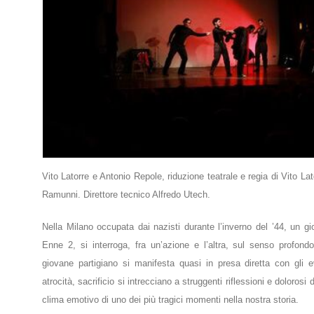
Vito Latorre e Antonio Repole, riduzione teatrale e regia di Vito La
Ramunni. Direttore tecnico Alfredo Utech.
Nella Milano occupata dai nazisti durante l’inverno del ’44, un gi
Enne 2, si interroga, fra un’azione e l’altra, sul senso profond
giovane partigiano si manifesta quasi in presa diretta con gli eve
atrocità, sacrificio si intrecciano a struggenti riflessioni e dolorosi d
clima emotivo di uno dei più tragici momenti nella nostra storia.