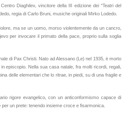
tro Diaghilev, vincitore della III edizione dei “Teatri del
do, regia di Carlo Bruni, musiche originali Mirko Lodedo.
il dolore, ma se un uomo, morso violentemente da un cancro,
jevo per invocare il primato della pace, proprio sulla soglia
nale di Pax Christi. Nato ad Alessano (Le) nel 1935, è morto
, in episcopio. Nella sua casa natale, fra molti ricordi, regali,
na delle elementari che lo ritrae, in piedi, su di una fragile e
inario rigore evangelico, con un anticonformismo capace di
le per un prete: tenendo insieme croce e fisarmonica.